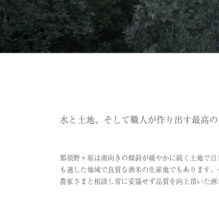
水と土地、そして職人が作り出す最高の
那須野ヶ原は南向きの傾斜が緩やかに続く土地で日
も適した地域で良質な酒米の生産地でもあります。
農家さまと相談し常に妥協せず品質を向上頂いた酒