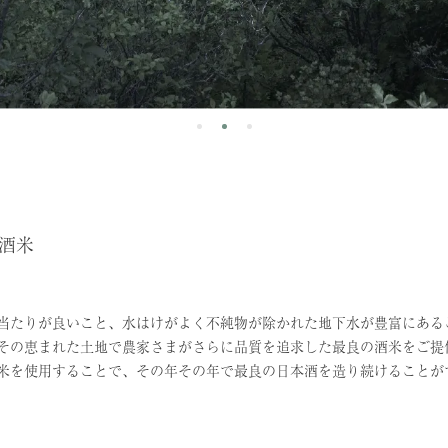
酒米
HOME
商品案内
菊の里酒造について
スタッフ紹介
当たりが良いこと、水はけがよく不純物が除かれた地下水が豊富にある
その恵まれた土地で農家さまがさらに品質を追求した最良の酒米をご提
米を使用することで、その年その年で最良の日本酒を造り続けることが
酒造りへの想い
会社概要
大那
よくあるご質問