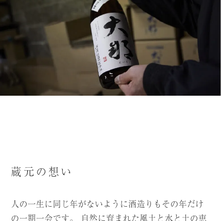
蜂龍舎
お知らせ
新たな
お問い合わせ
FOLLOW US
蔵元の想い
人の一生に同じ年がないように酒造りもその年だけ
の一期一会です。
自然に育まれた風土と水と土の恵