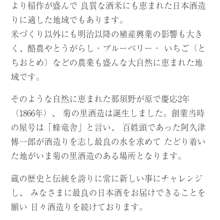
より稲作が盛んで
良質な酒米にも恵まれた日本酒造
りに適した地域でもあります。
米づくり以外にも明治以降の殖産興業の影響も大き
く、酪農やとうがらし・ブルーベリー・
いちご（と
ちおとめ）などの農業も盛んな大自然に恵まれた地
域です。
そのような自然に恵まれた那須野が原で慶応2年
（1866年）、
菊の里酒造は誕生しました。創業当時
の屋号は「蜂竜舎」と言い、
百姓頭であった阿久津
傅一郎が酒造りを志し最良の水を求めて
たどり着い
た地がいま菊の里酒造のある場所となります。
蔵の歴史と伝統を誇りに常に新しい事にチャレンジ
し、
みなさまに最良の日本酒をお届けできることを
願い
日々酒造りを続けております。