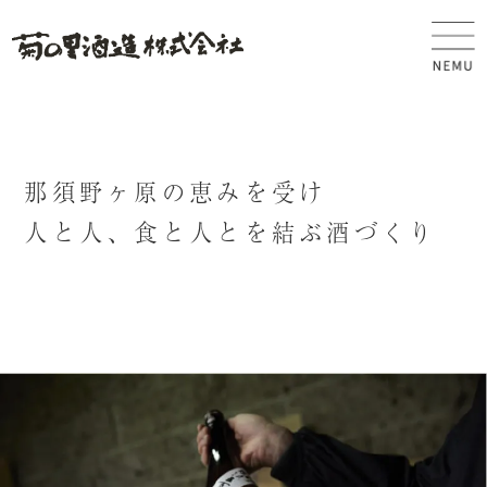
那
須
野
ヶ
原
の
恵
み
を
受
け
人
と
人
、
食
と
人
と
を
結
ぶ
酒
づ
く
り
HOME
商品案内
菊の里酒造について
スタッフ紹介
酒造りへの想い
会社概要
大那
よくあるご質問