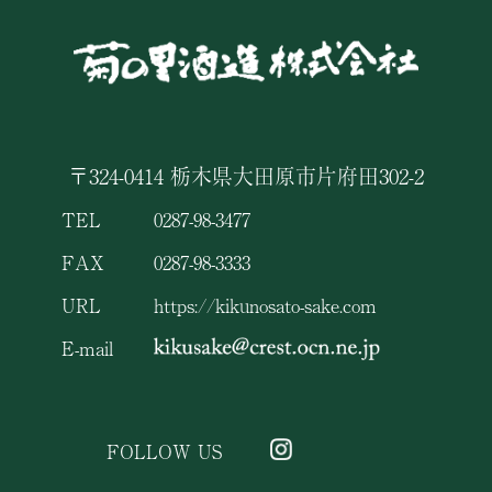
〒324-0414 栃木県大田原市片府田302-2
TEL
0287-98-3477
FAX
0287-98-3333
URL
https://kikunosato-sake.com
E-mail
FOLLOW US